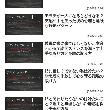
2025.12.09
モラ夫が一人になるとどうなる？
モラハラの特徴・心理・原因
支配相手を失った後の心理と危険
な行動パターン
2025.12.09
義母に家に来てほしくない…本音
モラハラの行動・対処法
わかる？訪問ストレスを減らす上
手な断り方と距離の取り方
2025.12.08
姑に優しくできない私は冷たい？
妻のメンタルケア
罪悪感を手放して心を守る距離の
取り方
2025.12.08
姑と関わりたくないのは冷たいこ
モラハラの行動・対処法
と？理由と無理しない距離感を保
つ安全な方法