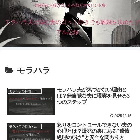
共依存から抜け出し心を取り戻すヒント集
モラハラ夫に悩む妻の日々｜好きでも離婚を決めたリ
アル記録
モラハラ
モラハラ夫が気づかない理由と
モラハラの特徴・心理・原因
は？無自覚な夫に現実を見せる3
つのステップ
2025.12.15
怒りをコントロールできない夫の
モラハラの特徴・心理・原因
心理とは？爆発の裏にある“感情
処理の弱さ”と安全な関わり方