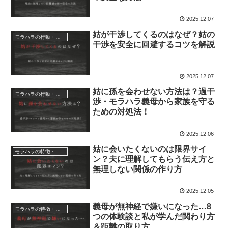
2025.12.07
姑が干渉してくるのはなぜ？姑の
モラハラの行動・対処法
干渉を安全に回避するコツを解説
2025.12.07
姑に孫を会わせない方法は？過干
モラハラの行動・対処法
渉・モラハラ義母から家族を守る
ための対処法！
2025.12.06
姑に会いたくないのは限界サイ
モラハラの特徴・心理・原因
ン？夫に理解してもらう伝え方と
無理しない関係の作り方
2025.12.05
義母が無神経で嫌いになった…8
モラハラの特徴・心理・原因
つの体験談と私が学んだ関わり方
＆距離の取り方