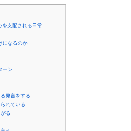
心を支配される日常
けになるのか
ターン
ける発言をする
見られている
嫌がる
と言う