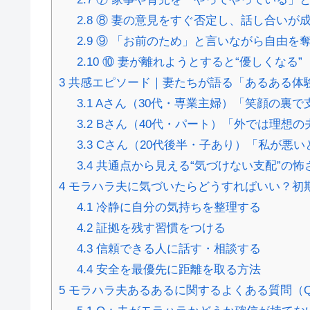
2.8
⑧ 妻の意見をすぐ否定し、話し合いが
2.9
⑨ 「お前のため」と言いながら自由を
2.10
⑩ 妻が離れようとすると“優しくなる”
3
共感エピソード｜妻たちが語る「あるある体
3.1
Aさん（30代・専業主婦）「笑顔の裏で
3.2
Bさん（40代・パート）「外では理想の
3.3
Cさん（20代後半・子あり）「私が悪い
3.4
共通点から見える“気づけない支配”の怖
4
モラハラ夫に気づいたらどうすればいい？初
4.1
冷静に自分の気持ちを整理する
4.2
証拠を残す習慣をつける
4.3
信頼できる人に話す・相談する
4.4
安全を最優先に距離を取る方法
5
モラハラ夫あるあるに関するよくある質問（Q