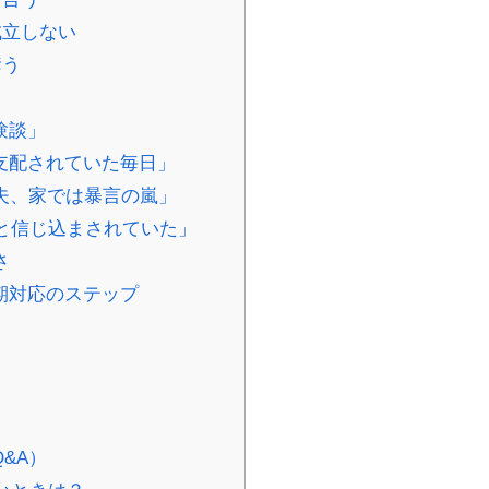
成立しない
奪う
験談」
支配されていた毎日」
夫、家では暴言の嵐」
と信じ込まされていた」
さ
期対応のステップ
&A）