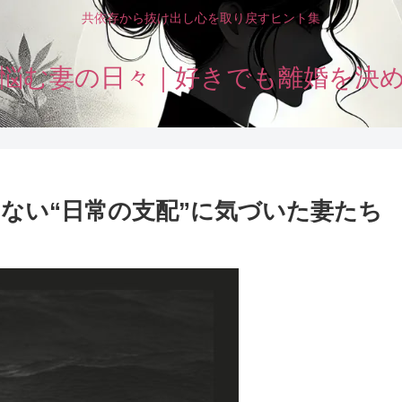
共依存から抜け出し心を取り戻すヒント集
悩む妻の日々｜好きでも離婚を決
えない“日常の支配”に気づいた妻たち