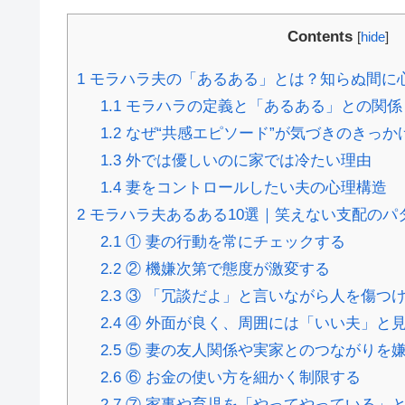
Contents
[
hide
]
1
モラハラ夫の「あるある」とは？知らぬ間に
1.1
モラハラの定義と「あるある」との関係
1.2
なぜ“共感エピソード”が気づきのきっか
1.3
外では優しいのに家では冷たい理由
1.4
妻をコントロールしたい夫の心理構造
2
モラハラ夫あるある10選｜笑えない支配のパ
2.1
① 妻の行動を常にチェックする
2.2
② 機嫌次第で態度が激変する
2.3
③ 「冗談だよ」と言いながら人を傷つ
2.4
④ 外面が良く、周囲には「いい夫」と
2.5
⑤ 妻の友人関係や実家とのつながりを
2.6
⑥ お金の使い方を細かく制限する
2.7
⑦ 家事や育児を「やってやっている」