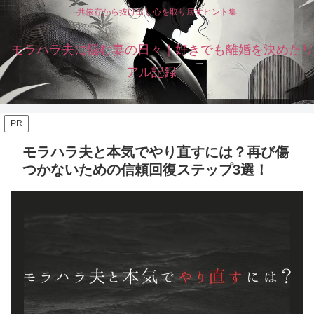
共依存から抜け出し心を取り戻すヒント集
モラハラ夫に悩む妻の日々｜好きでも離婚を決めたリ
アル記録
PR
モラハラ夫と本気でやり直すには？再び傷
つかないための信頼回復ステップ3選！