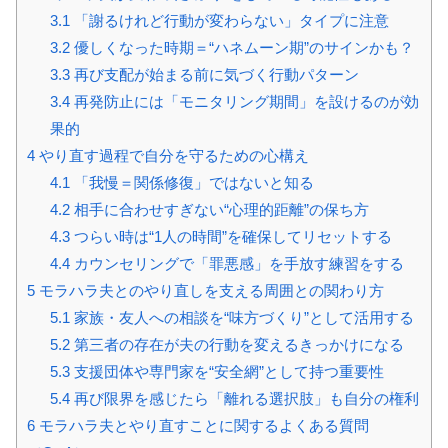
3.1
「謝るけれど行動が変わらない」タイプに注意
3.2
優しくなった時期＝“ハネムーン期”のサインかも？
3.3
再び支配が始まる前に気づく行動パターン
3.4
再発防止には「モニタリング期間」を設けるのが効
果的
4
やり直す過程で自分を守るための心構え
4.1
「我慢＝関係修復」ではないと知る
4.2
相手に合わせすぎない“心理的距離”の保ち方
4.3
つらい時は“1人の時間”を確保してリセットする
4.4
カウンセリングで「罪悪感」を手放す練習をする
5
モラハラ夫とのやり直しを支える周囲との関わり方
5.1
家族・友人への相談を“味方づくり”として活用する
5.2
第三者の存在が夫の行動を変えるきっかけになる
5.3
支援団体や専門家を“安全網”として持つ重要性
5.4
再び限界を感じたら「離れる選択肢」も自分の権利
6
モラハラ夫とやり直すことに関するよくある質問