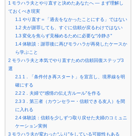
1
モラハラ夫とやり直すと決めたあなたへ ― まず理解し
ておくべき現実
1.1
やり直す＝「過去をなかったことにする」ではない
1.2
夫が謝罪しても、すぐに信頼が戻るわけではない
1.3
変化を焦らず見極めるために必要な“冷静さ”
1.4
体験談：謝罪後に再びモラハラが再発したケースか
ら学ぶこと
2
モラハラ夫と本気でやり直すための信頼回復ステップ3
選
2.1
1．「条件付き再スタート」を宣言し、境界線を明
確にする
2.2
2．夫婦で“感情の伝え方ルール”を作る
2.3
3．第三者（カウンセラー・信頼できる友人）を間
に入れる
2.4
体験談：信頼を少しずつ取り戻せた夫婦のコミュニ
ケーション実例
3
モラハラ夫が変わった“ふり”をしている可能性もある